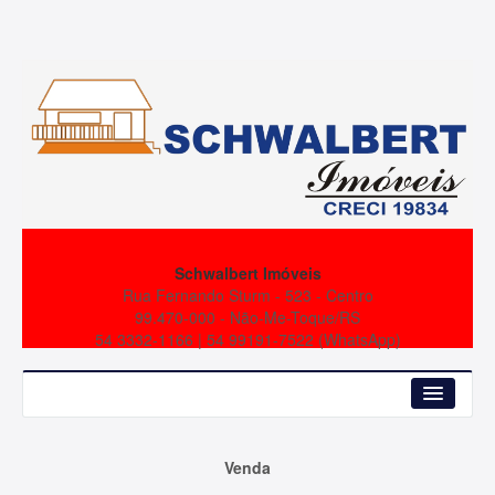
Schwalbert Imóveis
Rua Fernando Sturm - 523 - Centro
99.470-000 - Não-Me-Toque/RS
54 3332-1166 | 54 99191-7522 (WhatsApp)
Início
Venda
Empresa