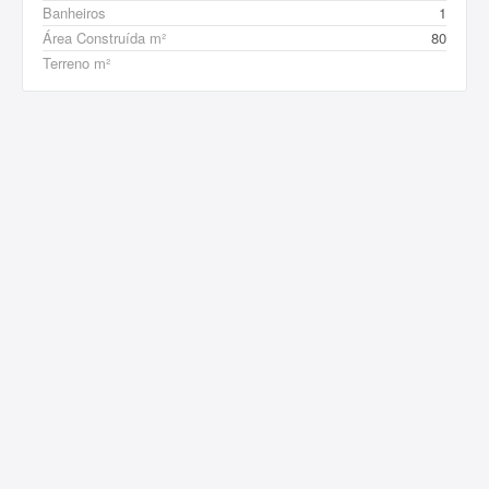
Banheiros
1
Área Construída m²
80
Terreno m²