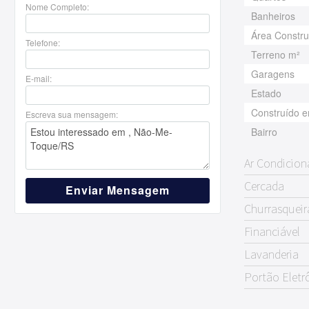
Nome Completo:
Banheiros
Área Constru
Telefone:
Terreno m²
Garagens
E-mail:
Estado
Construído 
Escreva sua mensagem:
Bairro
Ar Condicio
Cercada
Enviar Mensagem
Churrasqueir
Financiável
Lavanderia
Portão Eletr