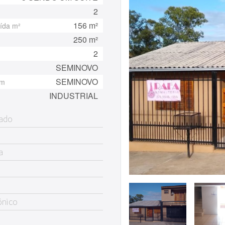
2
156 m²
ída m²
250 m²
2
SEMINOVO
SEMINOVO
em
INDUSTRIAL
nado
a
ônico