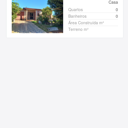
Casa
Quartos
0
Banheiros
0
Área Construída m²
Terreno m²